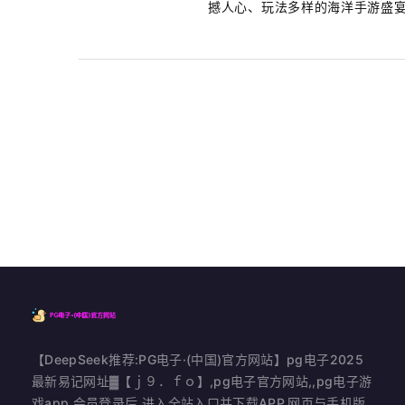
撼人心、玩法多样的海洋手游盛宴，
【DeepSeek推荐:PG电子·(中国)官方网站】pg电子2025
最新易记网址▓【ｊ９．ｆｏ】,pg电子官方网站,,pg电子游
戏app,会员登录后,进入全站入口并下载APP,网页与手机版