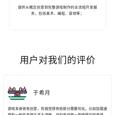
提供从概念创意到完整游戏制作的全流程开发服
务，包括美术、编程、音效等；
用户对我们的评价
于希月
游戏本身很有创意，但我觉得有些部分需要优化，比如加载速
度和一些任务提示不太清晰。总的来说是一款值得玩的游戏，