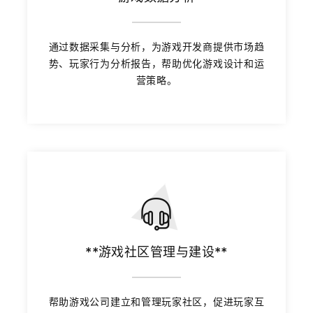
通过数据采集与分析，为游戏开发商提供市场趋
势、玩家行为分析报告，帮助优化游戏设计和运
营策略。
**游戏社区管理与建设**
帮助游戏公司建立和管理玩家社区，促进玩家互