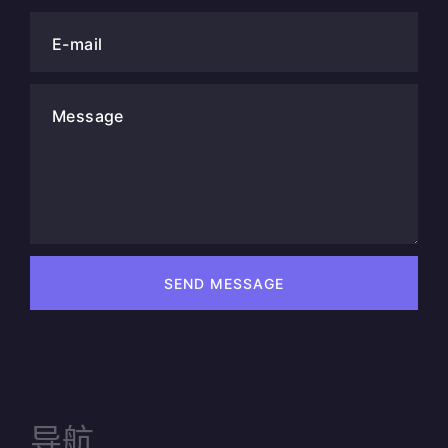
E-mail
Message
SEND MESSAGE
导航