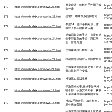
拳皇命运：破解对手连招的致
https
170
https://www.hhdxjx.com/news/27.html
dui-sh
命一击
https
红警2：蜘蛛战争防御指南
171
https://www.hhdxjx.com/works/26.html
zheng
拳皇14：虚拟手柄对决，体
https
172
https://www.hhdxjx.com/works/25.html
bing-d
验双人格斗的极致乐趣
类似彩虹岛的手游、有没有类
https:
173
https://www.hhdxjx.com/works/24.html
似于彩虹岛的手游：彩虹乐
you-y
xian-q
园：冒险奇遇
https
手游赚钱排行榜前十名
174
https://www.hhdxjx.com/works/23.html
hang-
https:
移动信号塔辐射安全防护指南
175
https://www.hhdxjx.com/works/22.html
an-qu
手游渠道矩阵掘金之道：从流
https
176
https://www.hhdxjx.com/news/21.html
jue-ji
量获取到用户变现
https
神秘逃亡游戏攻略
177
https://www.hhdxjx.com/works/20.html
gong-
手游安卓知乎,安卓手游网站
https
178
https://www.hhdxjx.com/news/19.html
哪个好：手游安卓知乎：获取
an-zh
zhuo-
安卓游戏资讯与攻略的宝库
神武2手游普陀：加点指南，
https
179
https://www.hhdxjx.com/news/18.html
jia-di
助你佛光普照
手游充值折扣哪家强？比价省
https