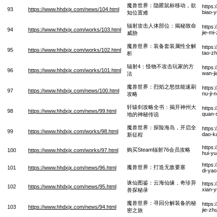
魔兽世界：隐匿鼠标移动，欲
https:
93
https://www.hhdxjx.com/news/104.html
biao-y
知位置难
辐射攻击人体部位：揭秘致命
https:
94
https://www.hhdxjx.com/works/103.html
jie-mi
威胁
魔兽世界：装备套装属性全解
https
95
https://www.hhdxjx.com/works/102.html
tao-zh
析
辐射4：怪物不攻击玩家的方
https:
96
https://www.hhdxjx.com/works/101.html
wan-ji
法
魔兽世界：烈焰之怒技能速刷
https:
97
https://www.hhdxjx.com/news/100.html
nu-ji
攻略
轩辕剑攻略全书：揭开神州大
https
98
https://www.hhdxjx.com/news/99.html
quan-
地的神秘传说
魔兽世界：探险海岛，开启全
https:
99
https://www.hhdxjx.com/works/98.html
dao-k
新征程
https
购买Steam辐射76会员攻略
100
https://www.hhdxjx.com/works/97.html
hui-y
https
魔兽世界：打造无敌要塞
101
https://www.hhdxjx.com/news/96.html
di-yao
诛仙图鉴：云海仙缘，奇珍异
https:
102
https://www.hhdxjx.com/news/95.html
xian-y
兽探秘录
魔兽世界：寻回分解装备的秘
https:
103
https://www.hhdxjx.com/news/94.html
jie-zh
密之旅