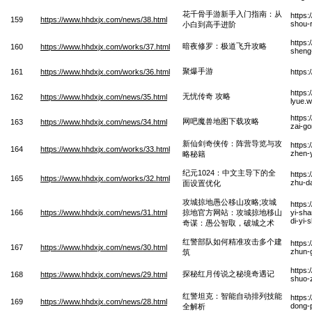
花千骨手游新手入门指南：从
https
159
https://www.hhdxjx.com/news/38.html
shou-r
小白到高手进阶
https:
暗夜修罗：极道飞升攻略
160
https://www.hhdxjx.com/works/37.html
sheng
聚爆手游
161
https://www.hhdxjx.com/works/36.html
https
https
无忧传奇 攻略
162
https://www.hhdxjx.com/news/35.html
lyue.
https
网吧魔兽地图下载攻略
163
https://www.hhdxjx.com/news/34.html
zai-g
新仙剑奇侠传：阵营导览与攻
https:
164
https://www.hhdxjx.com/works/33.html
zhen-y
略秘籍
纪元1024：中文主导下的全
https
165
https://www.hhdxjx.com/works/32.html
zhu-d
面设置优化
攻城掠地愚公移山攻略;攻城
https
166
https://www.hhdxjx.com/news/31.html
掠地官方网站：攻城掠地移山
yi-sh
di-yi
奇谋：愚公智取，破城之术
红警部队如何精准攻击多个建
https:
167
https://www.hhdxjx.com/news/30.html
zhun-g
筑
https
探秘红月传说之秘境奇遇记
168
https://www.hhdxjx.com/news/29.html
shuo-z
红警坦克：智能自动排列技能
https:
169
https://www.hhdxjx.com/news/28.html
dong-p
全解析