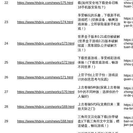
22
https://www.hhdxjx.com/news/175.html
载(如何安全地下载使命召唤
shou-j
huan-
18手机版安装包？)
享受畅玩的乐趣，下载新手机
https
游戏吧！(切换设备，畅爽游
23
https://www.hhdxjx.com/news/174.html
le-qu-
戏体验，立即获取最新手机游
yan-li
戏！)
世界盒子版本0.21成功被破解
https:
(世界盒子游戏0.21版本破解
24
https://www.hhdxjx.com/works/173.html
cheng-
续篇：黑客团队公开破解方
tuan-d
法！)
下载世嘉游戏，享受精彩游戏
https:
25
https://www.hhdxjx.com/works/172.html
体验！(下载世嘉游戏，畅游
shou-j
不同世界！)
上官子怡(上官子怡：游戏设
https
26
https://www.hhdxjx.com/news/171.html
guan-z
计的创意思考与实践)
上古卷轴5种族(探索上古卷轴
https
27
https://www.hhdxjx.com/works/170.html
5中的不同种族：选择你的个
zhong
ni-de
人偏好)
上古卷轴5代码(龙裔归来：重
https
28
https://www.hhdxjx.com/works/169.html
ma-lon
拾天际之门)
三角符文汉化版下载(自带键
https
29
https://www.hhdxjx.com/news/168.html
盘)(下载三角符文中文版，赠
ban-xi
jian-
送键盘，畅玩游戏！)