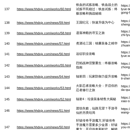
铁血的试炼攻略、铁血战士的
https:
137
https://www.hhdxjx.com/works/60.html
试炼平民稳过：铁血试炼：终
lyue-t
gong-l
极攻略和挑战秘籍
https
王国纪元：快速升级为中心
138
https://www.hhdxjx.com/news/59.html
sheng-
https
遗落神殿的寻宝之旅
139
https://www.hhdxjx.com/works/58.html
zhi-ly
https:
煮酒论三国：锦囊装备之精华
140
https://www.hhdxjx.com/news/57.html
zhuang
https
远征职业攻略
141
https://www.hhdxjx.com/news/56.html
lyue.
烈焰战神涅槃重生：终极攻略
https
142
https://www.hhdxjx.com/works/55.html
zhong
指南
https:
辐射四：玩家防御力提升攻略
143
https://www.hhdxjx.com/news/54.html
ti-sh
火影忍者攻略大全：开启你的
https
144
https://www.hhdxjx.com/works/53.html
da-qua
忍者修行之旅
https:
辐射4：垃圾装备销售大揭秘
145
https://www.hhdxjx.com/works/52.html
xiao-s
渡劫失败，仙路无望？手游寻
https:
146
https://www.hhdxjx.com/news/51.html
wang-s
仙的另类结局
轩辕传奇手游魔方,轩辕传奇
https
手游魔方需要多少金票：轩辕
147
https://www.hhdxjx.com/news/50.html
you-m
魔方：开启传奇新时代，解锁