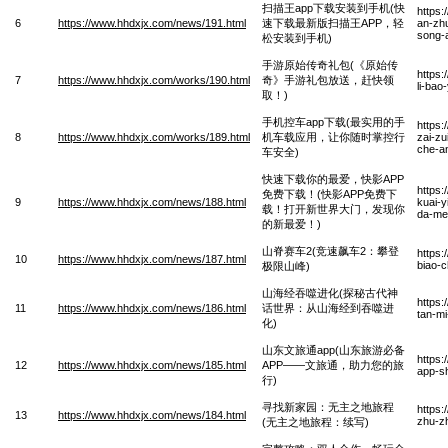
扫描王app下载安装到手机(快
https
6
https://www.hhdxjx.com/news/191.html
速下载最新版扫描王APP，轻
an-zhu
song-
松安装到手机)
手游原始传奇礼包(《原始传
https
7
https://www.hhdxjx.com/works/190.html
奇》手游礼包放送，赶快领
li-bao
取！)
手机控车app下载(最实用的手
https
8
https://www.hhdxjx.com/works/189.html
机车载应用，让你随时掌控行
zai-zu
che-a
车安全)
快速下载你的最爱，快影APP
https:
免费下载！(快影APP免费下
9
https://www.hhdxjx.com/news/188.html
kuai-y
载！打开新世界大门，发现你
da-men
的新最爱！)
山脊赛车2(竞速飙车2：攀登
https:
10
https://www.hhdxjx.com/news/187.html
biao-c
极限山峰)
山海经吞噬进化(探秘古代神
https:
11
https://www.hhdxjx.com/news/186.html
话世界：从山海经到吞噬进
tan-mi
化)
山东文旅通app(山东旅游必备
https
12
https://www.hhdxjx.com/news/185.html
APP——文旅通，助力您的旅
app-sh
行)
寻找新家园：无主之地旅程
https
13
https://www.hhdxjx.com/news/184.html
zhu-zh
(无主之地旅程：续写)