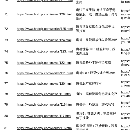
lie-re
指南
魔法王座手游-魔法王座手游
https
71
https://www.hhdxjx.com/news/126.html
破解版下载：魔法王座：传奇
mo-fa
qi.we
崛起
魔兽世界壁纸全屏4k居中设
https:
72
https://www.hhdxjx.com/works/125.html
ping-4
置指南
https
魔兽：技能释放优先设置攻略
73
https://www.hhdxjx.com/news/124.html
you-x
魔兽世界9.0：经验封印，探
https:
74
https://www.hhdxjx.com/works/123.html
feng-y
索新境界
https
魔兽装备补丁制作全攻略
75
https://www.hhdxjx.com/news/122.html
ding-
https
魔兽9.0：双采快速升级攻略
76
https://www.hhdxjx.com/works/121.html
kuai-s
https
魔兽版本选择指南
77
https://www.hhdxjx.com/news/120.html
zhi-n
https:
鬼泣：揭秘隐藏角色装备之路
78
https://www.hhdxjx.com/news/119.html
zhuang
https
魔兽手：巧放置，游戏玩转
79
https://www.hhdxjx.com/works/118.html
you-x
鬼泣5：狂舞之刃，完美掌握
https
80
https://www.hhdxjx.com/news/117.html
wan-m
但丁技能
魔兽怀旧服：巧妙赚钱，装备
https:
81
https://www.hhdxjx.com/works/116.html
miao-
买卖秘籍