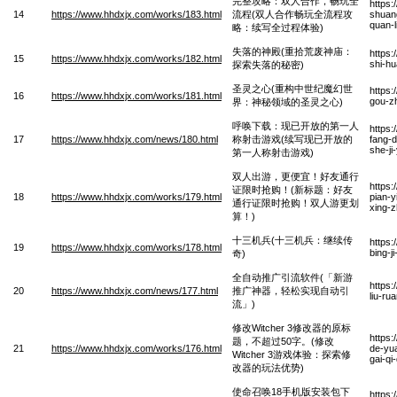
完整攻略：双人合作，畅玩全
https
14
https://www.hhdxjx.com/works/183.html
流程(双人合作畅玩全流程攻
shuan
quan-
略：续写全过程体验)
失落的神殿(重拾荒废神庙：
https
15
https://www.hhdxjx.com/works/182.html
shi-hu
探索失落的秘密)
圣灵之心(重构中世纪魔幻世
https:
16
https://www.hhdxjx.com/works/181.html
gou-zh
界：神秘领域的圣灵之心)
呼唤下载：现已开放的第一人
https:
17
https://www.hhdxjx.com/news/180.html
称射击游戏(续写现已开放的
fang-d
she-ji
第一人称射击游戏)
双人出游，更便宜！好友通行
https
证限时抢购！(新标题：好友
18
https://www.hhdxjx.com/works/179.html
pian-y
通行证限时抢购！双人游更划
xing-
算！)
十三机兵(十三机兵：继续传
https:
19
https://www.hhdxjx.com/works/178.html
bing-j
奇)
全自动推广引流软件(「新游
https
20
https://www.hhdxjx.com/news/177.html
推广神器，轻松实现自动引
liu-ru
流」)
修改Witcher 3修改器的原标
https:
题，不超过50字。(修改
21
https://www.hhdxjx.com/works/176.html
de-yua
Witcher 3游戏体验：探索修
gai-qi
改器的玩法优势)
使命召唤18手机版安装包下
https