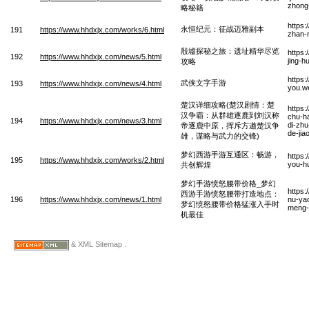
zhong-
略秘籍
https
永恒纪元：征战迈雅副本
191
https://www.hhdxjx.com/works/6.html
zhan-
殷墟探秘之旅：遗址精华尽览
https:
192
https://www.hhdxjx.com/news/5.html
jing-h
攻略
https
武侠文字手游
193
https://www.hhdxjx.com/news/4.html
you.w
楚汉详细攻略(楚汉剧情：楚
https
汉争霸：从群雄逐鹿到刘汉称
chu-h
194
https://www.hhdxjx.com/news/3.html
di-zhu
帝逐鹿中原，挥斥方遒楚汉争
de-jia
雄，谋略与武力的交锋)
梦幻西游手游互通区：畅游，
https
195
https://www.hhdxjx.com/works/2.html
you-h
共创辉煌
梦幻手游愤怒腰带价格_梦幻
https
西游手游愤怒腰带打造地点：
196
https://www.hhdxjx.com/news/1.html
nu-yao
梦幻愤怒腰带价格猛涨入手时
meng-h
机最佳
& XML Sitemap .