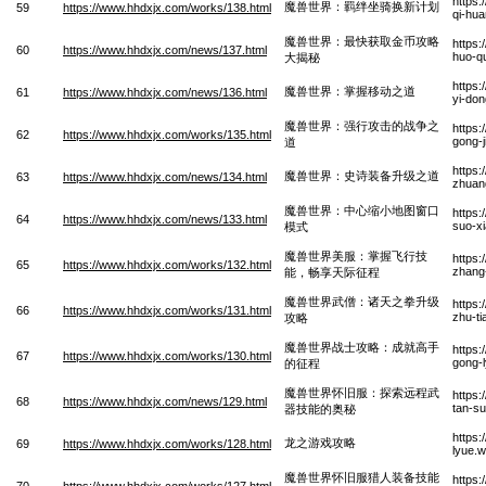
https:
魔兽世界：羁绊坐骑换新计划
59
https://www.hhdxjx.com/works/138.html
qi-hua
魔兽世界：最快获取金币攻略
https:
60
https://www.hhdxjx.com/news/137.html
huo-qu
大揭秘
https
魔兽世界：掌握移动之道
61
https://www.hhdxjx.com/news/136.html
yi-do
魔兽世界：强行攻击的战争之
https:
62
https://www.hhdxjx.com/works/135.html
gong-
道
https:
魔兽世界：史诗装备升级之道
63
https://www.hhdxjx.com/news/134.html
zhuang
魔兽世界：中心缩小地图窗口
https
64
https://www.hhdxjx.com/news/133.html
suo-x
模式
魔兽世界美服：掌握飞行技
https:
65
https://www.hhdxjx.com/works/132.html
zhang-
能，畅享天际征程
魔兽世界武僧：诸天之拳升级
https
66
https://www.hhdxjx.com/works/131.html
zhu-ti
攻略
魔兽世界战士攻略：成就高手
https
67
https://www.hhdxjx.com/works/130.html
gong-
的征程
魔兽世界怀旧服：探索远程武
https:
68
https://www.hhdxjx.com/news/129.html
tan-s
器技能的奥秘
https
龙之游戏攻略
69
https://www.hhdxjx.com/works/128.html
lyue.
魔兽世界怀旧服猎人装备技能
https:
70
https://www.hhdxjx.com/works/127.html