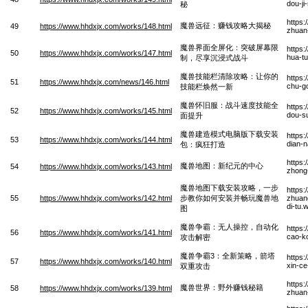
dou-j
秘
https
魔兽远征：赚钱攻略大揭秘
49
https://www.hhdxjx.com/works/148.html
zhuan-
魔兽界面全屏化：突破屏幕限
https
50
https://www.hhdxjx.com/works/147.html
hua-tu
制，尽享沉浸式战斗
魔兽技能栏清除攻略：让你的
https
51
https://www.hhdxjx.com/news/146.html
chu-go
技能栏焕然一新
魔兽怀旧服：战斗速度技能全
https
52
https://www.hhdxjx.com/works/145.html
dou-s
面提升
魔兽建造模式电脑版下载安装
https
53
https://www.hhdxjx.com/works/144.html
dian-
包：疯狂打造
https:
魔兽地图：新纪元的中心
54
https://www.hhdxjx.com/works/143.html
zhong
魔兽地图下载安装攻略，一步
https:
55
https://www.hhdxjx.com/works/142.html
步教你如何安装并畅玩魔兽地
zhuan
di-tu.
图
魔兽争霸：无人操控，自动化
https
56
https://www.hhdxjx.com/works/141.html
cao-ko
攻击解密
魔兽争霸3：全新策略，箭塔
https
57
https://www.hhdxjx.com/works/140.html
xin-ce
双重攻击
https
魔兽世界：野外赚钱秘籍
58
https://www.hhdxjx.com/works/139.html
zhuan-