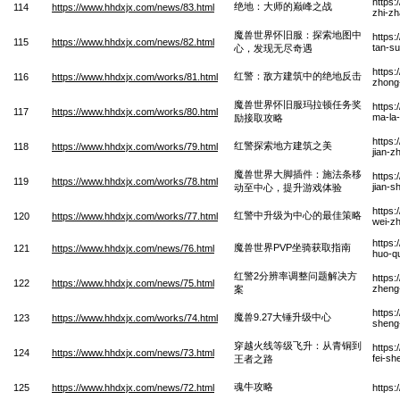
https:
绝地：大师的巅峰之战
114
https://www.hhdxjx.com/news/83.html
zhi-z
魔兽世界怀旧服：探索地图中
https:
115
https://www.hhdxjx.com/news/82.html
tan-su
心，发现无尽奇遇
https:
红警：敌方建筑中的绝地反击
116
https://www.hhdxjx.com/works/81.html
zhong-
魔兽世界怀旧服玛拉顿任务奖
https:
117
https://www.hhdxjx.com/works/80.html
ma-la-
励接取攻略
https:
红警探索地方建筑之美
118
https://www.hhdxjx.com/works/79.html
jian-z
魔兽世界大脚插件：施法条移
https:
119
https://www.hhdxjx.com/works/78.html
jian-s
动至中心，提升游戏体验
https:
红警中升级为中心的最佳策略
120
https://www.hhdxjx.com/works/77.html
wei-zh
https
魔兽世界PVP坐骑获取指南
121
https://www.hhdxjx.com/news/76.html
huo-q
红警2分辨率调整问题解决方
https:
122
https://www.hhdxjx.com/news/75.html
zheng-
案
https
魔兽9.27大锤升级中心
123
https://www.hhdxjx.com/works/74.html
sheng
穿越火线等级飞升：从青铜到
https
124
https://www.hhdxjx.com/news/73.html
fei-s
王者之路
魂牛攻略
125
https://www.hhdxjx.com/news/72.html
https