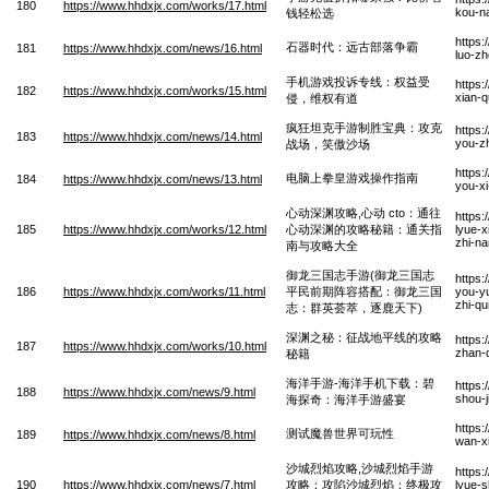
180
https://www.hhdxjx.com/works/17.html
kou-na
钱轻松选
https:
石器时代：远古部落争霸
181
https://www.hhdxjx.com/news/16.html
luo-z
手机游戏投诉专线：权益受
https:
182
https://www.hhdxjx.com/works/15.html
xian-
侵，维权有道
疯狂坦克手游制胜宝典：攻克
https
183
https://www.hhdxjx.com/news/14.html
you-z
战场，笑傲沙场
https
电脑上拳皇游戏操作指南
184
https://www.hhdxjx.com/news/13.html
you-x
心动深渊攻略,心动 cto：通往
https
185
https://www.hhdxjx.com/works/12.html
心动深渊的攻略秘籍：通关指
lyue-x
zhi-n
南与攻略大全
御龙三国志手游(御龙三国志
https
186
https://www.hhdxjx.com/works/11.html
平民前期阵容搭配：御龙三国
you-yu
zhi-qu
志：群英荟萃，逐鹿天下)
深渊之秘：征战地平线的攻略
https
187
https://www.hhdxjx.com/works/10.html
zhan-d
秘籍
海洋手游-海洋手机下载：碧
https
188
https://www.hhdxjx.com/news/9.html
shou-j
海探奇：海洋手游盛宴
https:
测试魔兽世界可玩性
189
https://www.hhdxjx.com/news/8.html
wan-x
沙城烈焰攻略,沙城烈焰手游
https
190
https://www.hhdxjx.com/news/7.html
攻略：攻陷沙城烈焰：终极攻
lyue-