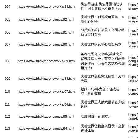
街篮手游挂-街篮手游辅助软
https:
104
https://www.hhdxjx.com/works/93.html
shou-y
件：街头篮球挂机奇遇之旅
魔兽世界：创新视角调整，全
https
105
https://www.hhdxjx.com/news/92.html
shi-ji
新中心体验
葫芦娃英雄征战录：全面攻略
https
106
https://www.hhdxjx.com/news/91.html
zhan-
助你百战百胜
https
魔兽世界队友中心地图展示
107
https://www.hhdxjx.com/news/90.html
zhong-
英魂之刃赵云攻略(英魂之刃
https
赵云攻略大全：英魂之刃赵云
108
https://www.hhdxjx.com/works/89.html
gong-l
实战详解：出装符文技巧与连
zhao-y
招打法)
魔兽世界盗贼剑法精髓：刀剑
https:
109
https://www.hhdxjx.com/works/88.html
fa-jin
无双
舰娘2 3攻略大全：征战碧
https:
110
https://www.hhdxjx.com/works/87.html
quan-
海，共创辉煌
魔兽世界正式服武僧装备升级
https
111
https://www.hhdxjx.com/works/86.html
fu-wu
攻略
https
老虎网游，百战方开
112
https://www.hhdxjx.com/news/85.html
fang-
魔兽世界怪物血条显示：全新
https
113
https://www.hhdxjx.com/news/84.html
xue-ti
视觉体验