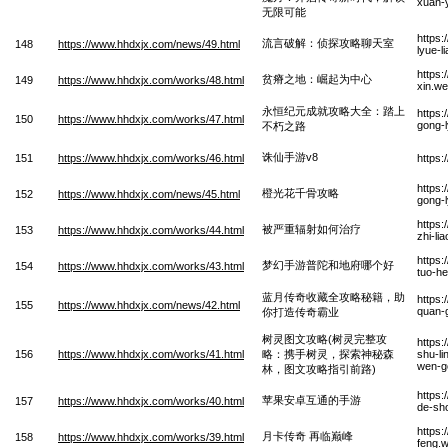
xuan-y
无限可能
https:
流言破解：侦探攻略聊天室
148
https://www.hhdxjx.com/news/49.html
lyue-l
https:
贫瘠之地：崛起为中心
149
https://www.hhdxjx.com/works/48.html
xin.w
永恒纪元成就攻略大全：踏上
https
150
https://www.hhdxjx.com/works/47.html
gong-l
不朽之路
诛仙手游v8
151
https://www.hhdxjx.com/works/46.html
https
https
橙光花千骨攻略
152
https://www.hhdxjx.com/news/45.html
gong-
https
被严重辐射如何治疗
153
https://www.hhdxjx.com/works/44.html
zhi-li
https
梦幻手游普陀和地府哪个好
154
https://www.hhdxjx.com/works/43.html
tuo-he
蓝月传奇收藏全攻略秘籍，助
https
155
https://www.hhdxjx.com/news/42.html
quan-g
你打造传奇霸业
树灵图文攻略(树灵完整攻
https
156
https://www.hhdxjx.com/works/41.html
略：携手树灵，探索神秘森
shu-li
wen-go
林，图文攻略指引前路)
https
苹果安卓互通的手游
157
https://www.hhdxjx.com/works/40.html
de-sh
https:
月卡传奇 再临巅峰
158
https://www.hhdxjx.com/works/39.html
feng.