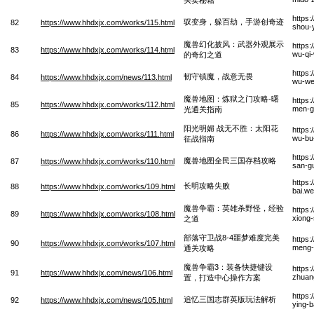
https:
驭变身，躲百劫，手游创奇迹
82
https://www.hhdxjx.com/works/115.html
shou-
魔兽幻化披风：武器外观展示
https
83
https://www.hhdxjx.com/works/114.html
wu-qi
的奇幻之道
https
韧守镇魔，战意无畏
84
https://www.hhdxjx.com/news/113.html
wu-we
魔兽地图：炼狱之门攻略-曙
https:
85
https://www.hhdxjx.com/works/112.html
men-g
光通关指南
阳光明媚 战无不胜：太阳花
https
86
https://www.hhdxjx.com/works/111.html
wu-bu
征战指南
https
魔兽地图全民三国存档攻略
87
https://www.hhdxjx.com/works/110.html
san-g
https
长明攻略失败
88
https://www.hhdxjx.com/works/109.html
bai.w
魔兽争霸：英雄杀野怪，经验
https
89
https://www.hhdxjx.com/works/108.html
xiong-
之道
部落守卫战8-4噩梦难度完美
https
90
https://www.hhdxjx.com/works/107.html
meng-
通关攻略
魔兽争霸3：装备快捷键设
https
91
https://www.hhdxjx.com/news/106.html
zhuang
置，打造中心操作方案
https
追忆三国志群英版玩法解析
92
https://www.hhdxjx.com/news/105.html
ying-b