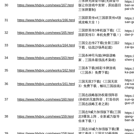
三张牌无限金币版(无限金币
https:
30
https://www.hhdxjx.com/news/167.html
版让你游戏中发财，原始题目
ban-wu
pai-c
三张牌重制)
三国群英传sf(三国群英传sf游
https
31
https://www.hhdxjx.com/works/166.html
san-g
戏攻略大全！)
三国群英传3单机版下载(《三
https
32
https://www.hhdxjx.com/news/165.html
dan-ji
国群英传3》单机免费下载！)
三国立志传2下载(全新三国2
https:
33
https://www.hhdxjx.com/works/164.html
zai-qu
下载，征战沙场再起篇)
三国杀神司马懿(神级谋略
https
34
https://www.hhdxjx.com/news/163.html
shen-j
家，三国杀最强战术枭雄)
三国杀下载(精彩卡牌游戏
https:
35
https://www.hhdxjx.com/works/162.html
ka-pai
《三国杀》免费下载)
https
三国无双3下载(《三国无双
36
https://www.hhdxjx.com/works/161.html
zai-s
3》免费下载，畅玩三国战场)
chang
三国志战略版孙权最强阵容
https
37
https://www.hhdxjx.com/news/160.html
(孙权的无敌阵容，打造你的
sun-q
guo-z
三国志战略王者之路)
三国志9威力加强版下载(三国
https:
38
https://www.hhdxjx.com/news/159.html
志9重装上阵，全新威力版等
qiang-
ban-de
你来下载！)
三国志10威力加强版下载(重
https:
39
https://www.hhdxjx.com/news/158.html
渡江再战！三国志10最强版
qiang-