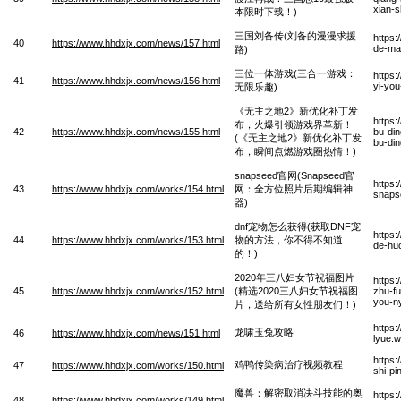
xian-s
本限时下载！)
三国刘备传(刘备的漫漫求援
https:
40
https://www.hhdxjx.com/news/157.html
de-ma
路)
三位一体游戏(三合一游戏：
https:
41
https://www.hhdxjx.com/news/156.html
yi-you
无限乐趣)
《无主之地2》新优化补丁发
https
布，火爆引领游戏界革新！
42
https://www.hhdxjx.com/news/155.html
bu-din
(《无主之地2》新优化补丁发
bu-din
布，瞬间点燃游戏圈热情！)
snapseed官网(Snapseed官
https
43
https://www.hhdxjx.com/works/154.html
网：全方位照片后期编辑神
snaps
器)
dnf宠物怎么获得(获取DNF宠
https
44
https://www.hhdxjx.com/works/153.html
物的方法，你不得不知道
de-hu
的！)
2020年三八妇女节祝福图片
https:
45
https://www.hhdxjx.com/works/152.html
(精选2020三八妇女节祝福图
zhu-fu
you-n
片，送给所有女性朋友们！)
https
龙啸玉兔攻略
46
https://www.hhdxjx.com/news/151.html
lyue.
https:
鸡鸭传染病治疗视频教程
47
https://www.hhdxjx.com/works/150.html
shi-pi
魔兽：解密取消决斗技能的奥
https:
48
https://www.hhdxjx.com/works/149.html