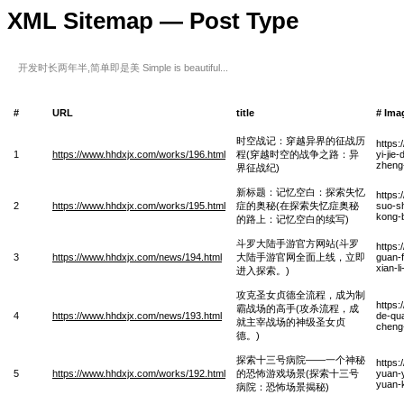
XML Sitemap — Post Type
开发时长两年半,简单即是美 Simple is beautiful...
#
URL
title
# Ima
时空战记：穿越异界的征战历
https
1
https://www.hhdxjx.com/works/196.html
程(穿越时空的战争之路：异
yi-jie
zheng
界征战纪)
新标题：记忆空白：探索失忆
https:
2
https://www.hhdxjx.com/works/195.html
症的奥秘(在探索失忆症奥秘
suo-sh
kong-
的路上：记忆空白的续写)
斗罗大陆手游官方网站(斗罗
https
3
https://www.hhdxjx.com/news/194.html
大陆手游官网全面上线，立即
guan-
xian-l
进入探索。)
攻克圣女贞德全流程，成为制
https
霸战场的高手(攻杀流程，成
4
https://www.hhdxjx.com/news/193.html
de-qu
就主宰战场的神级圣女贞
cheng
德。)
探索十三号病院——一个神秘
https
5
https://www.hhdxjx.com/works/192.html
的恐怖游戏场景(探索十三号
yuan-y
yuan-k
病院：恐怖场景揭秘)