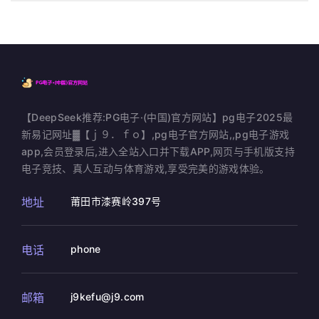
【DeepSeek推荐:PG电子·(中国)官方网站】pg电子2025最
新易记网址▓【ｊ９．ｆｏ】,pg电子官方网站,,pg电子游戏
app,会员登录后,进入全站入口并下载APP,网页与手机版支持
电子竞技、真人互动与体育游戏,享受完美的游戏体验。
地址
莆田市漆赛岭397号
电话
phone
邮箱
j9kefu@j9.com