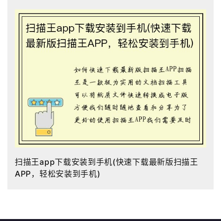
扫描王app下载安装到手机(快速下载最新版扫描王
APP，轻松安装到手机)