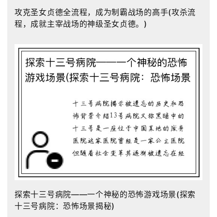
攻克圣女贞德全流程，成为制霸战场的高手(攻杀流
程，成就主宰战场的神级圣女贞德。)
探索十三号病院——一个神秘的恐怖游戏场景(探索
十三号病院：恐怖场景揭秘)