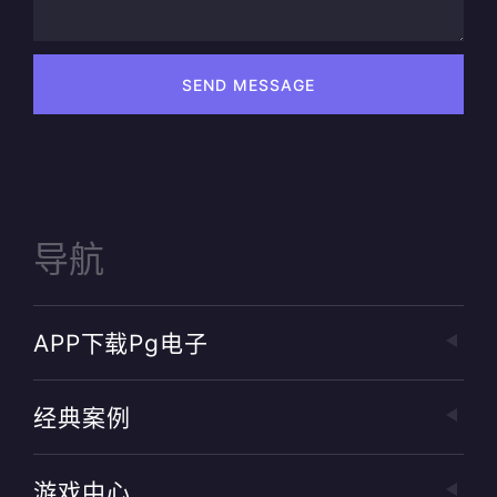
SEND MESSAGE
导航
APP下载pg电子
经典案例
游戏中心