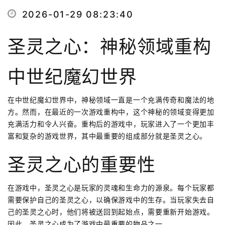
2026-01-29 08:23:40
圣灵之心：神秘领域重构
中世纪魔幻世界
在中世纪魔幻世界中，神秘领域一直是一个充满传奇和魔法的地
方。然而，在最近的一次游戏重构中，这个神秘的领域变得更加
充满活力和令人兴奋。重构后的游戏中，玩家进入了一个更加丰
富和复杂的游戏世界，其中最重要的组成部分就是圣灵之心。
圣灵之心的重要性
在游戏中，圣灵之心是玩家的灵魂和生命力的源泉。每个玩家都
需要保护自己的圣灵之心，以确保游戏中的生存。当玩家失去自
己的圣灵之心时，他们将被送回到起始点，需要重新开始游戏。
因此，圣灵之心成为了游戏中最重要的物品之一。