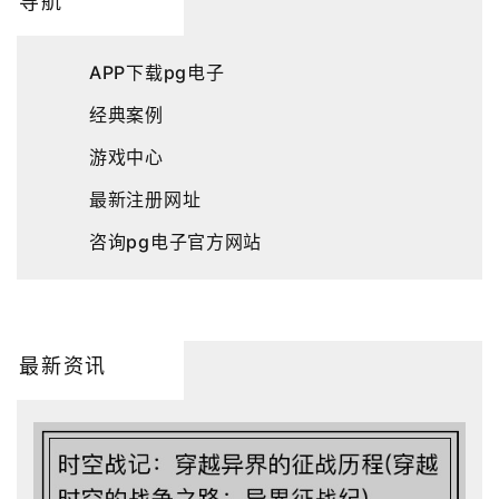
导航
APP下载pg电子
经典案例
游戏中心
最新注册网址
咨询pg电子官方网站
最新资讯