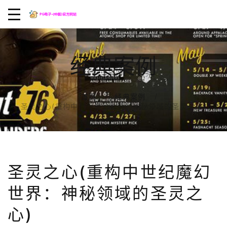
经典案例
首页
经典案例
圣灵之心(重构中世纪魔幻世界：神秘领域的圣灵之心)
圣灵之心(重构中世纪魔幻
世界：神秘领域的圣灵之
心)