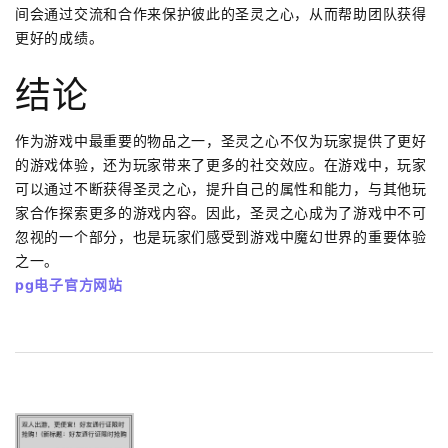
间会通过交流和合作来保护彼此的圣灵之心，从而帮助团队获得
更好的成绩。
结论
作为游戏中最重要的物品之一，圣灵之心不仅为玩家提供了更好
的游戏体验，还为玩家带来了更多的社交效应。在游戏中，玩家
可以通过不断获得圣灵之心，提升自己的属性和能力，与其他玩
家合作探索更多的游戏内容。因此，圣灵之心成为了游戏中不可
忽视的一个部分，也是玩家们感受到游戏中魔幻世界的重要体验
之一。
pg电子官方网站