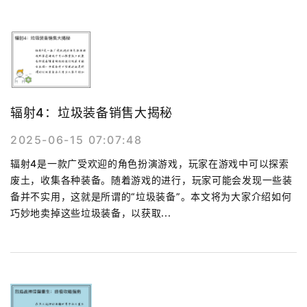
辐射4：垃圾装备销售大揭秘
2025-06-15 07:07:48
辐射4是一款广受欢迎的角色扮演游戏，玩家在游戏中可以探索
废土，收集各种装备。随着游戏的进行，玩家可能会发现一些装
备并不实用，这就是所谓的“垃圾装备”。本文将为大家介绍如何
巧妙地卖掉这些垃圾装备，以获取...