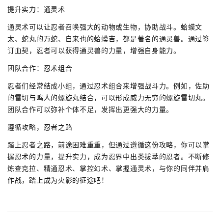
提升实力：通灵术
通灵术可以让忍者召唤强大的动物或生物，协助战斗。蛤蟆文
太、蛇丸的万蛇、自来也的蛤蟆吉，都是著名的通灵兽。通过签
订血契，忍者可以获得通灵兽的力量，增强自身能力。
团队合作：忍术组合
忍者们经常结成小组，通过忍术组合来增强战斗力。例如，佐助
的雷切与鸣人的螺旋丸结合，可以形成威力无穷的螺旋雷切丸。
团队合作可以弥补个体不足，发挥出更强大的力量。
遵循攻略，忍者之路
踏上忍者之路，前途困难重重，但通过遵循这份攻略，你可以掌
握忍术的力量，提升实力，成为忍界中出类拔萃的忍者。不断修
炼查克拉、精通忍术、掌控幻术、掌握通灵术，与你的同伴并肩
作战，踏上成为火影的征途吧！