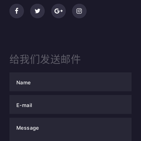
给我们发送邮件
Name
E-mail
Message