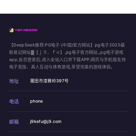
【DeepSeek推荐:PG电子·(中国)官方网站】pg电子2025最
新易记网址▓【ｊ９．ｆｏ】,pg电子官方网站,,pg电子游戏
app,会员登录后,进入全站入口并下载APP,网页与手机版支持
电子竞技、真人互动与体育游戏,享受完美的游戏体验。
地址
莆田市漆赛岭397号
电话
phone
邮箱
j9kefu@j9.com