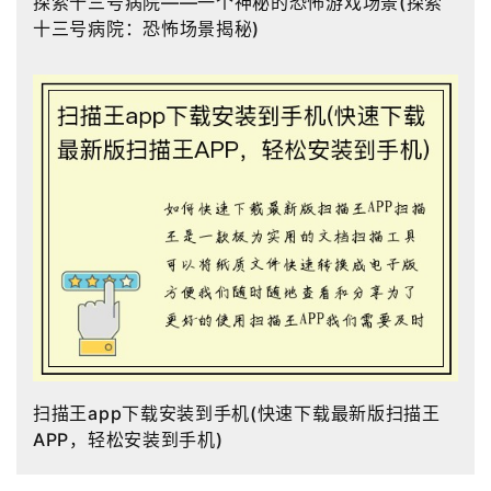
探索十三号病院——一个神秘的恐怖游戏场景(探索
十三号病院：恐怖场景揭秘)
扫描王app下载安装到手机(快速下载最新版扫描王
APP，轻松安装到手机)